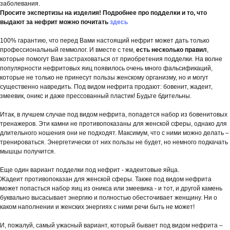
заболевания.
Просите экспертизы на изделия! Подробнее про подделки и то, что
выдают за нефрит можно почитать
здесь
100% гарантию, что перед Вами настоящий нефрит может дать только
профессиональный геммолог. И вместе с тем,
есть несколько правил
,
которые помогут Вам застраховаться от приобретения подделки. На волне
популярности нефритовых яиц появилось очень много фальсификаций,
которые не только не принесут пользы женскому организму, но и могут
существенно навредить. Под видом нефрита продают: бовенит, жадеит,
змеевик, оникс и даже прессованный пластик! Будьте бдительны.
Итак, в лучшем случае под видом нефрита, попадется набор из бовенитовых
тренажеров. Эти камни не противопоказаны для женской сферы, однако для
длительного ношения они не подходят. Максимум, что с ними можно делать –
тренироваться. Энергетически от них пользы не будет, но немного подкачать
мышцы получится.
Еще один вариант подделки под нефрит - жадеитовые яйца.
Жадеит противопоказан для женской сферы. Также под видом нефрита
может попасться набор яиц из оникса или змеевика - и тот, и другой камень
буквально высасывает энергию и полностью обесточивает женщину. Ни о
каком наполнении и женских энергиях с ними речи быть не может!
И, пожалуй, самый ужасный вариант, который бывает под видом нефрита –