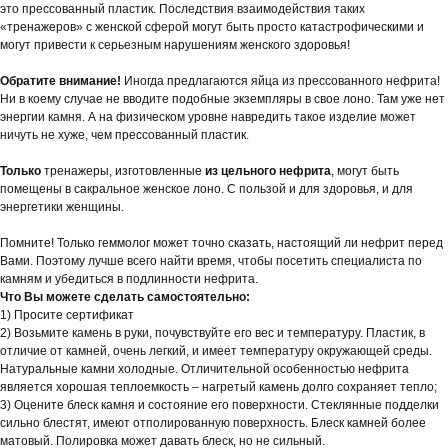
это прессованный пластик. Последствия взаимодействия таких
«тренажеров» с женской сферой могут быть просто катастрофическими и
могут привести к серьезным нарушениям женского здоровья!
Обратите внимание!
Иногда предлагаются яйца из прессованного нефрита!
Ни в коему случае не вводите подобные экземпляры в свое лоно. Там уже нет
энергии камня. А на физическом уровне навредить такое изделие может
ничуть не хуже, чем прессованный пластик.
Только
тренажеры, изготовленные
из цельного нефрита
, могут быть
помещены в сакральное женское лоно. С пользой и для здоровья, и для
энергетики женщины.
Помните! Только геммолог может точно сказать, настоящий ли нефрит перед
Вами. Поэтому лучше всего найти время, чтобы посетить специалиста по
камням и убедиться в подлинности нефрита.
Что Вы можете сделать самостоятельно:
1) Просите сертификат
2) Возьмите камень в руки, почувствуйте его вес и температуру. Пластик, в
отличие от камней, очень легкий, и имеет температуру окружающей среды.
Натуральные камни холодные. Отличительной особенностью нефрита
является хорошая теплоемкость – нагретый камень долго сохраняет тепло;
3) Оцените блеск камня и состояние его поверхности. Стеклянные подделки
сильно блестят, имеют отполированную поверхность. Блеск камней более
матовый. Полировка может давать блеск, но не сильный.