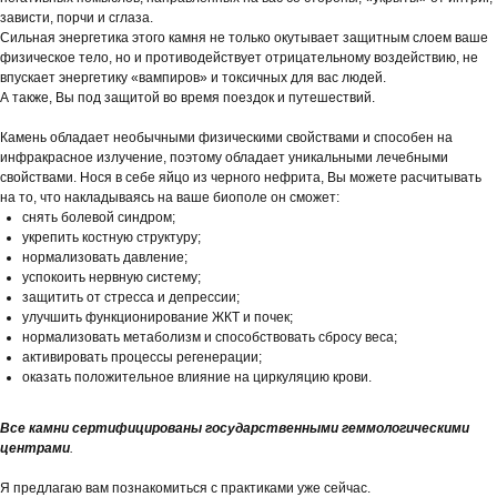
зависти, порчи и сглаза.
Сильная энергетика этого камня не только окутывает защитным слоем ваше
физическое тело, но и противодействует отрицательному воздействию, не
впускает энергетику «вампиров» и токсичных для вас людей.
А также, Вы под защитой во время поездок и путешествий.
⠀
Камень обладает необычными физическими свойствами и способен на
инфракрасное излучение, поэтому обладает уникальными лечебными
свойствами. Нося в себе яйцо из черного нефрита, Вы можете расчитывать
на то, что накладываясь на ваше биополе он сможет:
снять болевой синдром;
укрепить костную структуру;
нормализовать давление;
успокоить нервную систему;
защитить от стресса и депрессии;
улучшить функционирование ЖКТ и почек;
нормализовать метаболизм и способствовать сбросу веса;
активировать процессы регенерации;
оказать положительное влияние на циркуляцию крови.
Все камни сертифицированы государственными геммологическими
центрами
.
Я предлагаю вам познакомиться с практиками уже сейчас.