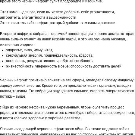
Кроме этого черный нефрит сулит плодородие и изобилие.
Этот камень для вас, если вы хотите добавить себе утонченности,
авторитета, элегантности и выдержанности
Это «влиятельный» нефрит, который добавит вам силы и роскоши.
⠀
В черном нефрите собрана в огромной концентрации энергия земли, которая
очень сильно влияет на наши нижние чакры, а это как раз наша базовая,
жизненная энергия:
здоровье, сила, иммунитет,
сексуальная энергия, привлекательность, красота,
активность, результативность,работоспособность,
жизнестойкость, уверенность в себе, способность достигать целей.
Черный нефрит позитивно влияет на эти сферы, благодаря своему мощному
заряду земной энергии. Кроме того, он прекрасно чистит организм, выводит
шлаки, токсины. Его вибрации ощущаются сильнее, скорость энергетического
потока – выше.
⠀
Яйцо из черного нефрита нужно беременным, чтобы облегчить процесс
родов, а в последствии энергия этого камня будет оберегать новорожденного,
и нести крепкое здоровье и хорошее развитие.
⠀
Являясь владелицей черного нефритового яйца, Вы точно под защитой от
негативных помыслов, направленных на вас со стороны, «укрыты» от интриг,