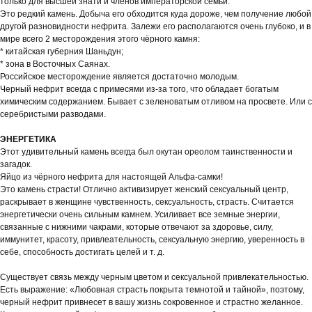
только для высшей знати и членов императорской семьи.
Это редкий камень. Добыча его обходится куда дороже, чем получение любой
другой разновидности нефрита. Залежи его располагаются очень глубоко, и в
мире всего 2 месторождения этого чёрного камня:
* китайская губерния Шаньдун;
* зона в Восточных Саянах.
Российское месторождение является достаточно молодым.
Черный нефрит всегда с примесями из-за того, что обладает богатым
химическим содержанием. Бывает с зеленоватым отливом на просвете. Или с
серебристыми разводами.
ЭНЕРГЕТИКА
Этот удивительный камень всегда был окутан ореолом таинственности и
загадок.
Яйцо из чёрного нефрита для настоящей Альфа-самки!
Это камень страсти! Отлично активизирует женский сексуальный центр,
раскрывает в женщине чувственность, сексуальность, страсть. Считается
энергетически очень сильным камнем. Усиливает все земные энергии,
связанные с нижними чакрами, которые отвечают за здоровье, силу,
иммунитет, красоту, привлеательность, сексуальную энергию, уверенность в
себе, способность достигать целей и т. д.
Существует связь между черным цветом и сексуальной привлекательностью.
Есть выражение: «Любовная страсть покрыта темнотой и тайной», поэтому,
черный нефрит привнесет в вашу жизнь сокровенное и страстно желанное.